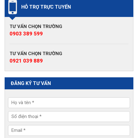
HỖ TRỢ TRỰC TUYẾN
TƯ VẤN CHỌN TRƯỜNG
0903 389 599
TƯ VẤN CHỌN TRƯỜNG
0921 039 889
ĐĂNG KÝ TƯ VẤN