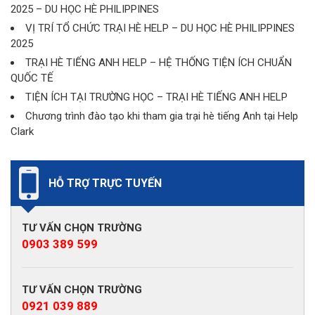
2025 – DU HỌC HÈ PHILIPPINES
VỊ TRÍ TỔ CHỨC TRẠI HÈ HELP – DU HỌC HÈ PHILIPPINES
2025
TRẠI HÈ TIẾNG ANH HELP – HỆ THỐNG TIỆN ÍCH CHUẨN
QUỐC TẾ
TIỆN ÍCH TẠI TRƯỜNG HỌC – TRẠI HÈ TIẾNG ANH HELP
Chương trình đào tạo khi tham gia trại hè tiếng Anh tại Help
Clark
HỖ TRỢ TRỰC TUYẾN
TƯ VẤN CHỌN TRƯỜNG
0903 389 599
TƯ VẤN CHỌN TRƯỜNG
0921 039 889