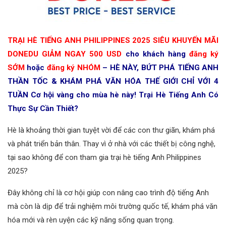
TRẠI HÈ TIẾNG ANH PHILIPPINES 2025
SIÊU KHUYẾN MÃI
DONEDU GIẢM NGAY 500 USD
cho khách hàng
đăng ký
SỚM
hoặc
đăng ký NHÓM
– HÈ NÀY, BỨT PHÁ TIẾNG ANH
THẦN TỐC & KHÁM PHÁ VĂN HÓA THẾ GIỚI CHỈ VỚI 4
TUẦN Cơ hội vàng cho mùa hè này! Trại Hè Tiếng Anh Có
Thực Sự Cần Thiết?
Hè là khoảng thời gian tuyệt vời để các con thư giãn, khám phá
và phát triển bản thân. Thay vì ở nhà với các thiết bị công nghệ,
tại sao không để con tham gia trại hè tiếng Anh Philippines
2025?
Đây không chỉ là cơ hội giúp con nâng cao trình độ tiếng Anh
mà còn là dịp để trải nghiệm môi trường quốc tế, khám phá văn
hóa mới và rèn uyện các kỹ năng sống quan trọng.