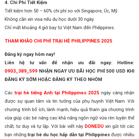
4. Chi Phí Tiết Kiệm
Tiết kiệm hơn 50 – 60% chi phí so với Singapore, Úc, Mỹ.
Không cần xin visa nếu du học dưới 30 ngày.
Chỉ mất khoảng 4 giờ bay từ Việt Nam đến Philippines.
THAM KHẢO CHI PHÍ TRẠI HÈ PHILIPPINES 2025
Đăng ký ngay hôm nay!
Liên hệ tư vấn để nhận ưu đãi ngay: Hotline:
0903_389_599
NHẬN NGAY ƯU ĐÃI HỌC PHÍ 500 USD KHI
ĐĂNG KÝ SỚM HOẶC ĐĂNG KÝ THEO NHÓM
Các
trại hè tiếng Anh tại Philippines 2025
ngày càng nhận
được sự quan tâm và tin tưởng của phụ huynh Việt Nam. Với
chương trình bổ ích, lành mạnh, hiệu quả tham gia chương trình
vừa giúp các bé nâng cao khả năng ngôn ngữ vừa rèn luyện thể
chất, tư duy và tự lập. Với bài viết này
DONEDU
xin gửi tới các
bạn những
trại hè du học hấp dẫn tại Philippines
được nhiều