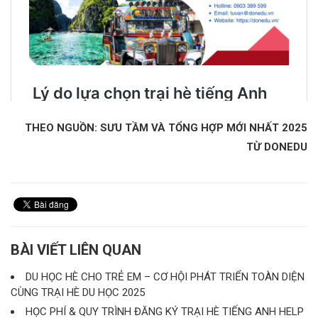
THEO NGUỒN: SƯU TẦM VÀ TỔNG HỢP MỚI NHẤT 2025
TỪ DONEDU
BÀI VIẾT LIÊN QUAN
DU HỌC HÈ CHO TRẺ EM – CƠ HỘI PHÁT TRIỂN TOÀN DIỆN
CÙNG TRẠI HÈ DU HỌC 2025
HỌC PHÍ & QUY TRÌNH ĐĂNG KÝ TRẠI HÈ TIẾNG ANH HELP