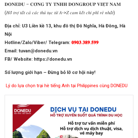
𝐃𝐎𝐍𝐄𝐃𝐔 – 𝐂𝐎̂𝐍𝐆 𝐓𝐘 𝐓𝐍𝐇𝐇 𝐃𝐎𝐍𝐆𝐑𝐎𝐔𝐏 𝐕𝐈𝐄̣̂𝐓 𝐍𝐀𝐌
(𝐻𝑜̂̃ 𝑡𝑟𝑜̛̣ 𝑡𝑎̂́𝑡 𝑐𝑎̉ 𝑐𝑎́𝑐 𝑡ℎ𝑢̉ 𝑡𝑢̣𝑐 𝑡𝑢̛̀ 𝐴->𝑍 𝑐𝑎𝑚 𝑘𝑒̂́𝑡 𝑐ℎ𝑖 𝑝ℎ𝑖́ 𝑟𝑒̉ 𝑛ℎ𝑎̂́𝑡)
Địa chỉ: U3 Liền kề 13, khu đô thị Đô Nghĩa, Hà Đông, Hà
Nội
Hotline/Zalo/Viber/ Telegram:
𝟎𝟗𝟎𝟑.𝟑𝟖𝟗.𝟓𝟗𝟗
Email: tuvan@donedu.vn
FB/ Website: https://donedu.vn
Số lượng giới hạn – Đừng bỏ lỡ cơ hội này!
Lý do lựa chọn trại hè tiếng Anh tại Philippines cùng DONEDU