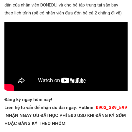
dẫn của nhân viên DONEDU, và cho bé tập trung tại sân bay
theo lịch trình (sẽ có nhân viên đưa đón bé cả 2 chặng đi về).
Đăng ký ngay hôm nay!
Liên hệ tư vấn để nhận ưu đãi ngay: Hotline:
0903_389_599
NHẬN NGAY ƯU ĐÃI HỌC PHÍ 500 USD KHI ĐĂNG KÝ SỚM
HOẶC ĐĂNG KÝ THEO NHÓM