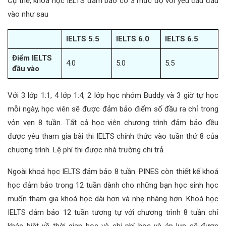
Cụ thể, khoá học IELTS đảm bảo có 3 mức độ với yêu cầu đầu
vào như sau
IELTS 5.5
IELTS 6.0
IELTS 6.5
Điểm IELTS
4.0
5.0
5.5
đầu vào
Với 3 lớp 1:1, 4 lớp 1:4, 2 lớp học nhóm Buddy và 3 giờ tự học
mỗi ngày, học viên sẽ được đảm bảo điểm số đầu ra chỉ trong
vỏn vẹn 8 tuần. Tất cả học viên chương trình đảm bảo đều
được yêu tham gia bài thi IELTS chính thức vào tuần thứ 8 của
chương trình. Lệ phí thi được nhà trường chi trả.
Ngoài khoá học IELTS đảm bảo 8 tuần. PINES còn thiết kế khoá
học đảm bảo trong 12 tuần dành cho những bạn học sinh học
muốn tham gia khoá học dài hơn và nhẹ nhàng hơn. Khoá học
IELTS đảm bảo 12 tuần tương tự với chương trình 8 tuần chỉ