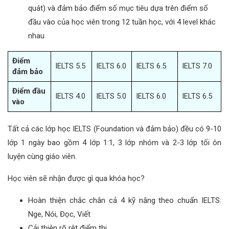
quát) và đảm bảo điểm số mục tiêu dựa trên điểm số
đầu vào của học viên trong 12 tuần học, với 4 level khác
nhau
Điểm
IELTS 5.5
IELTS 6.0
IELTS 6.5
IELTS 7.0
đảm bảo
Điểm đầu
IELTS 4.0
IELTS 5.0
IELTS 6.0
IELTS 6.5
vào
Tất cả các lớp học IELTS (Foundation và đảm bảo) đều có 9-10
lớp 1 ngày bao gồm 4 lớp 1:1, 3 lớp nhóm và 2-3 lớp tối ôn
luyện cùng giáo viên.
Học viên sẽ nhận được gì qua khóa học?
Hoàn thiện chắc chắn cả 4 kỹ năng theo chuẩn IELTS:
Nge, Nói, Đọc, Viết
Cải thiện rõ rệt điểm thi