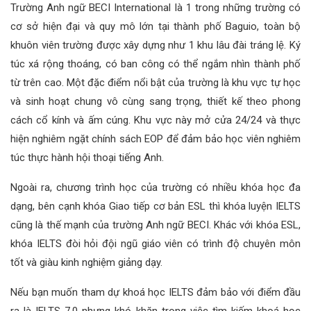
Trường Anh ngữ BECI International là 1 trong những trường có
cơ sở hiện đại và quy mô lớn tại thành phố Baguio, toàn bộ
khuôn viên trường được xây dựng như 1 khu lâu đài tráng lệ. Ký
túc xá rộng thoáng, có ban công có thể ngắm nhìn thành phố
từ trên cao. Một đặc điểm nổi bật của trường là khu vực tự học
và sinh hoạt chung vô cùng sang trọng, thiết kế theo phong
cách cổ kính và ấm cúng. Khu vực này mở cửa 24/24 và thực
hiện nghiêm ngặt chính sách EOP để đảm bảo học viên nghiêm
túc thực hành hội thoại tiếng Anh.
Ngoài ra, chương trình học của trường có nhiều khóa học đa
dạng, bên cạnh khóa Giao tiếp cơ bản ESL thì khóa luyện IELTS
cũng là thế mạnh của trường Anh ngữ BECI. Khác với khóa ESL,
khóa IELTS đòi hỏi đội ngũ giáo viên có trình độ chuyên môn
tốt và giàu kinh nghiệm giảng dạy.
Nếu bạn muốn tham dự khoá học IELTS đảm bảo với điểm đầu
ra là IELTS 7.0 nhưng khó khăn trong việc tìm kiếm khoá học