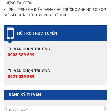
LƯỢNG TẠI CEBU
PHILIPPINES – ĐIỂM DANH CÁC TRƯỜNG ANH NGỮ CÓ CƠ
SỞ VẬT CHẤT TỐT BẬC NHẤT Ở CEBU
HỖ TRỢ TRỰC TUYẾN
TƯ VẤN CHỌN TRƯỜNG
0903 389 599
TƯ VẤN CHỌN TRƯỜNG
0921 039 889
ĐĂNG KÝ TƯ VẤN