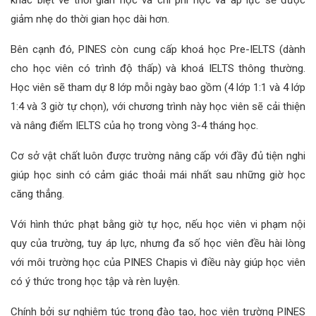
khác biệt về thời gian học và chi phí học và áp lực sẽ được
giảm nhẹ do thời gian học dài hơn.
Bên cạnh đó, PINES còn cung cấp khoá học Pre-IELTS (dành
cho học viên có trình độ thấp) và khoá IELTS thông thường.
Học viên sẽ tham dự 8 lớp mỗi ngày bao gồm (4 lớp 1:1 và 4 lớp
1:4 và 3 giờ tự chọn), với chương trình này học viên sẽ cải thiện
và nâng điểm IELTS của họ trong vòng 3-4 tháng học.
Cơ sở vật chất luôn được trường nâng cấp với đầy đủ tiện nghi
giúp học sinh có cảm giác thoải mái nhất sau những giờ học
căng thẳng.
Với hình thức phạt bằng giờ tự học, nếu học viên vi phạm nội
quy của trường, tuy áp lực, nhưng đa số học viên đều hài lòng
với môi trường học của PINES Chapis vì điều này giúp học viên
có ý thức trong học tập và rèn luyện.
Chính bởi sự nghiêm túc trong đào tạo, học viên trường PINES